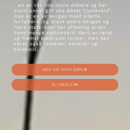
- en av vår tids store diktere og har
blant annet gitt oss diktet ”Junikveld”.
Han er en av Norges mest siterte
forfattere, og blant andre Kongen og
flere statsråder har offentlig brukt
hans mange visdomsord. Børli er først
og fremst kjent som lyriker, men han
skrev også romaner, noveller og
skuespill.
MER OM HANS BØRLI
BLI MEDLEM