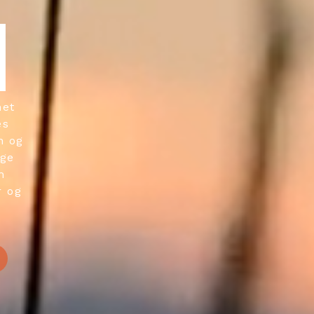
I
net
es
n og
nge
m
r og