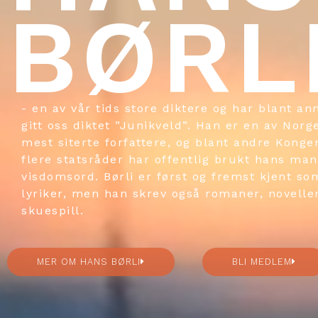
BØRL
- en av vår tids store diktere og har blant an
gitt oss diktet ”Junikveld”. Han er en av Norg
mest siterte forfattere, og blant andre Konge
flere statsråder har offentlig brukt hans ma
visdomsord. Børli er først og fremst kjent so
lyriker, men han skrev også romaner, novelle
skuespill.
MER OM HANS BØRLI
BLI MEDLEM