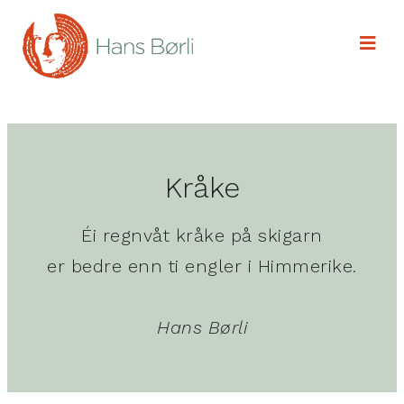
Kråke
Éi regnvåt kråke på skigarn
er bedre enn ti engler i Himmerike.
Hans Børli