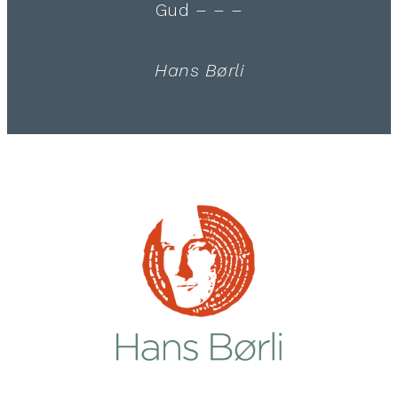
Gud – – –
Hans Børli